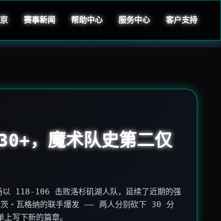
京
赛事新闻
帮助中心
服务中心
客户支持
30+，魔术队史第二仅
主场以 118-106 击败洛杉矶湖人队，延续了近期的强
・瓦格纳的联手爆发 —— 两人分别砍下 30 分
单上写下新的篇章。