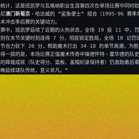
据统计，这是班凯罗与瓦格纳职业生涯第四次在单场比赛中同时砍下
芬尼
澳门新葡京
・哈达威的 “鲨鱼便士” 组合（1995-96 赛
魔术冲击季后赛的关键动力。
赛中，班凯罗延续了近期的火热状态，全场 19 投 11 中，罚球
则在末节关键时刻连得 7 分，彻底锁定胜局，全场 10 记罚
节合力砍下 20 分，帮助魔术打出 34-18 的单节高潮，为
值得一提的是，本场比赛正值魔术传奇中锋德怀特・霍华德的队史
多的辉煌成就（队史得分、篮板、盖帽纪录保持者）仍激励着后辈
晚延续球队传统，意义非凡。”