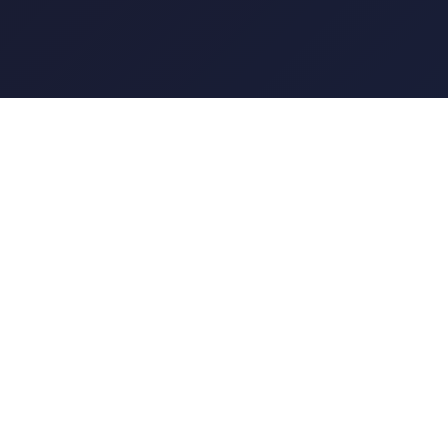
服务支持
葡京
帮助中心
客户支持
网站地图