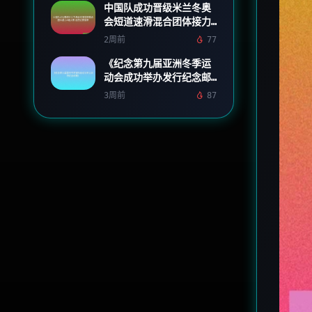
中国队成功晋级米兰冬奥
会短道速滑混合团体接力A
组决赛 创历史新篇章
2周前
77
《纪念第九届亚洲冬季运
动会成功举办发行纪念邮
票》
3周前
87